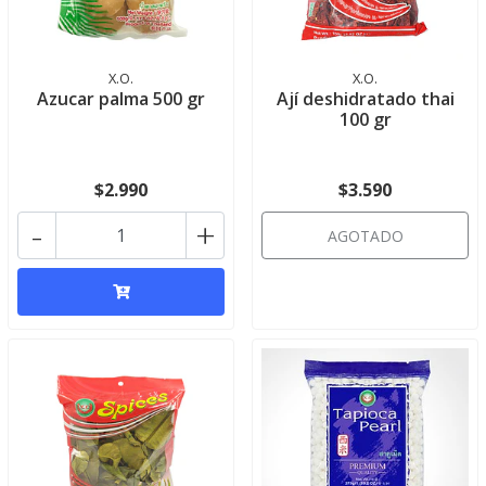
X.O.
X.O.
Azucar palma 500 gr
Ají deshidratado thai
100 gr
$2.990
$3.590
-
+
AGOTADO