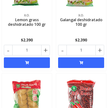
X.O.
X.O.
Lemon grass
Galangal deshidratado
deshidratado 100 gr
100 gr
$2.390
$2.390
-
+
-
+