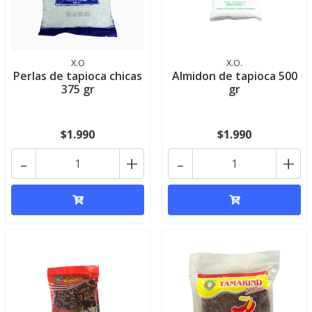
X.O
X.O.
Perlas de tapioca chicas
Almidon de tapioca 500
375 gr
gr
$1.990
$1.990
-
+
-
+