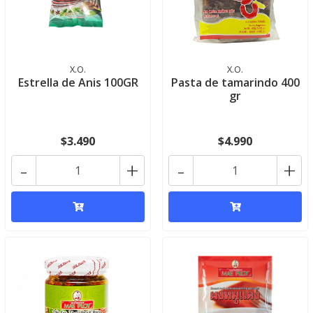
X.O.
X.O.
Estrella de Anis 100GR
Pasta de tamarindo 400
gr
$3.490
$4.990
-
+
-
+