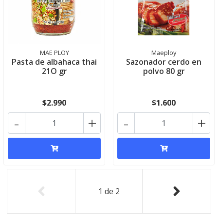
MAE PLOY
Maeploy
Pasta de albahaca thai
Sazonador cerdo en
21O gr
polvo 80 gr
$2.990
$1.600
-
+
-
+
1
de
2