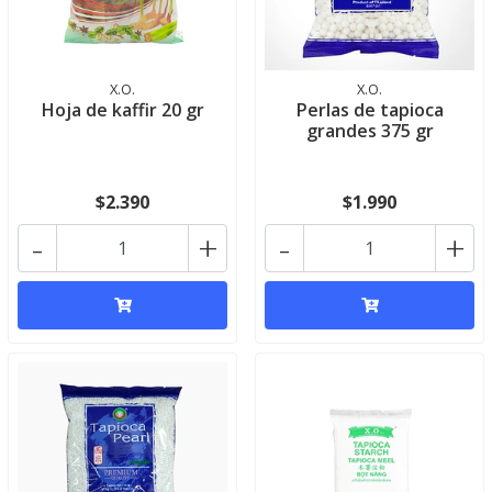
X.O.
X.O.
Hoja de kaffir 20 gr
Perlas de tapioca
grandes 375 gr
$2.390
$1.990
-
+
-
+