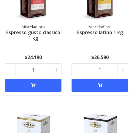
Miscelad´oro
Miscelad´oro
Espresso gusto classico
Espresso latino 1 kg
1 kg
$24.190
$26.590
-
+
-
+