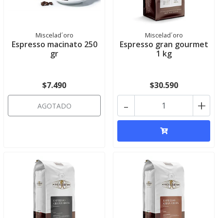
Miscelad´oro
Miscelad´oro
Espresso macinato 250
Espresso gran gourmet
gr
1 kg
$7.490
$30.590
-
+
AGOTADO