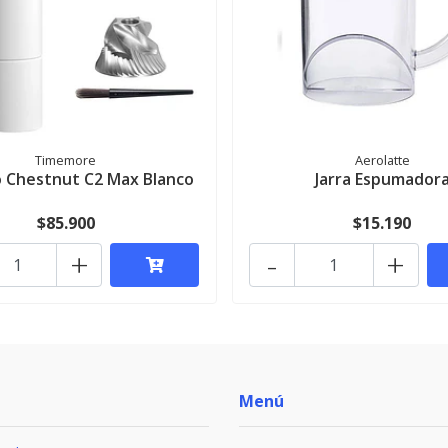
Timemore
Aerolatte
lo Chestnut C2 Max Blanco
Jarra Espumador
$85.900
$15.190
+
-
+
Menú