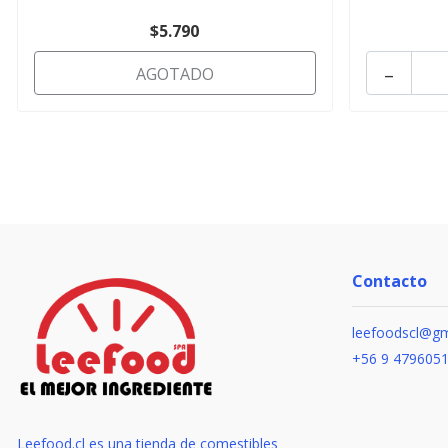
$5.790
-
AGOTADO
Contacto
leefoodscl@gm
+56 9 479605
Leefood.cl es una tienda de comestibles