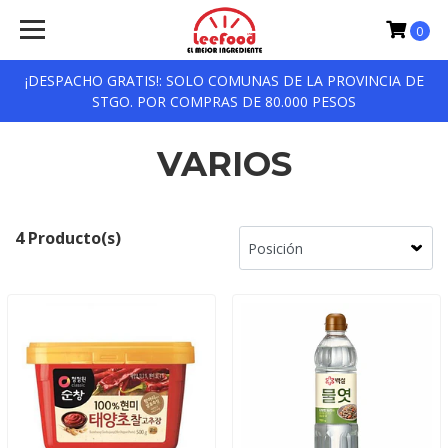
0
¡DESPACHO GRATIS!: SOLO COMUNAS DE LA PROVINCIA DE
STGO. POR COMPRAS DE 80.000 PESOS
VARIOS
4 Producto(s)