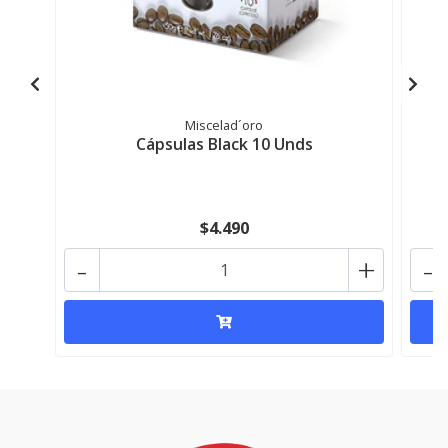
Miscelad´oro
Cápsulas Black 10 Unds
$4.490
-
+
-