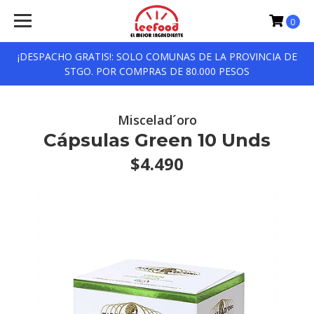
0
¡DESPACHO GRATIS!: SOLO COMUNAS DE LA PROVINCIA DE
STGO. POR COMPRAS DE 80.000 PESOS
Miscelad´oro
Cápsulas Green 10 Unds
$4.490