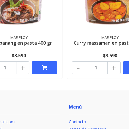
MAE PLOY
MAE PLOY
 panang en pasta 400 gr
Curry massaman en past
$3.590
$3.590
+
-
+
Menú
ail.com
Contacto