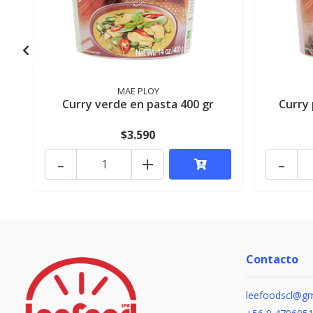
MAE PLOY
Curry verde en pasta 400 gr
Curry
$3.590
-
+
-
Contacto
leefoodscl@gm