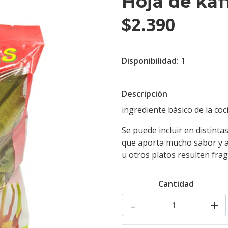
Hoja de kaff
$2.390
Disponibilidad:
1
Descripción
ingrediente básico de la coci
Se puede incluir en distint
que aporta mucho sabor y a
u otros platos resulten fra
Cantidad
-
+