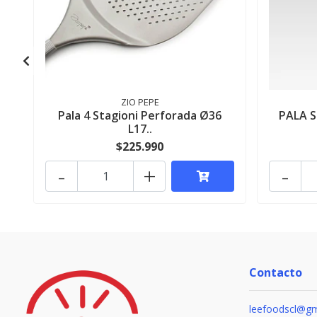
ZIO PEPE
Pala 4 Stagioni Perforada Ø36
PALA S
L17..
$225.990
-
+
-
Contacto
leefoodscl@gm