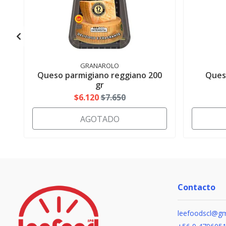
GRANAROLO
Queso parmigiano reggiano 200
Ques
gr
$6.120
$7.650
AGOTADO
Contacto
leefoodscl@gm