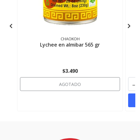
CHAOKOH
Lychee en almibar 565 gr
H
$3.490
-
AGOTADO