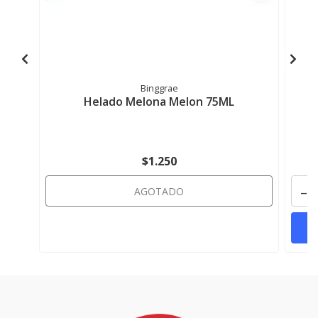
Binggrae
Helado Melona Melon 75ML
H
$1.250
-
AGOTADO