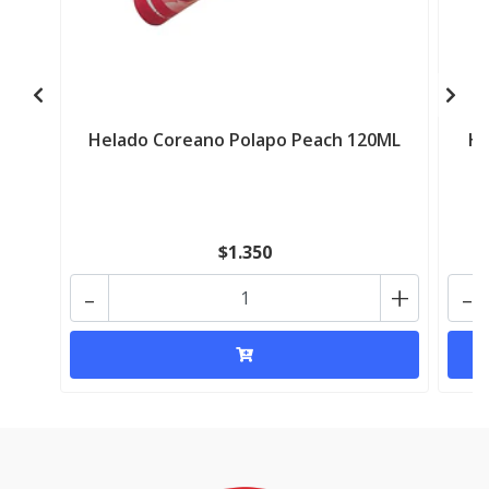
Helado Coreano Polapo Peach 120ML
He
$1.350
-
+
-