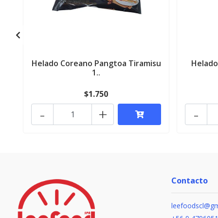
Helado Coreano Pangtoa Tiramisu
Helado
1..
$1.750
-
+
-
Contacto
leefoodscl@gm