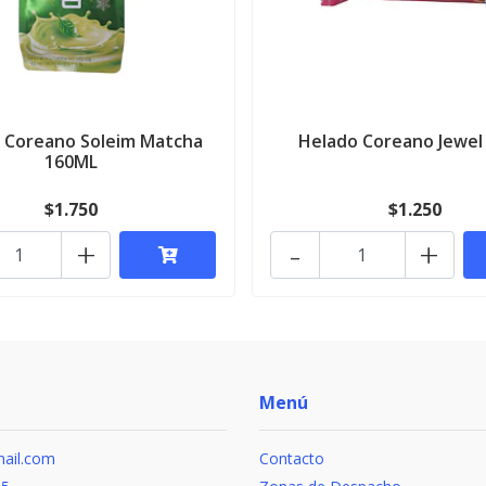
 Coreano Soleim Matcha
Helado Coreano Jewel
160ML
$1.750
$1.250
+
-
+
Menú
ail.com
Contacto