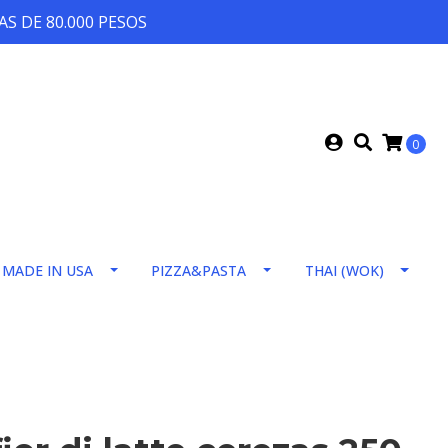
S DE 80.000 PESOS
0
MADE IN USA
PIZZA&PASTA
THAI (WOK)