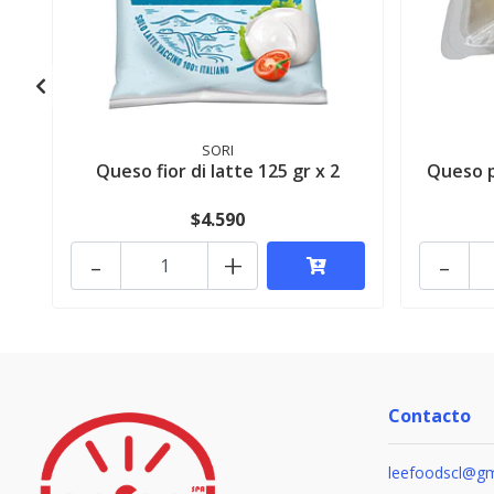
SORI
Queso fior di latte 125 gr x 2
Queso p
$4.590
-
+
-
Contacto
leefoodscl@gm