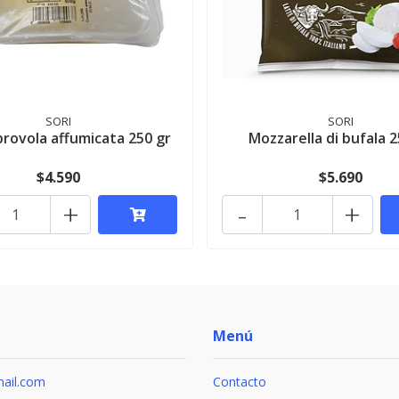
SORI
SORI
rovola affumicata 250 gr
Mozzarella di bufala 2
$4.590
$5.690
+
-
+
Menú
ail.com
Contacto