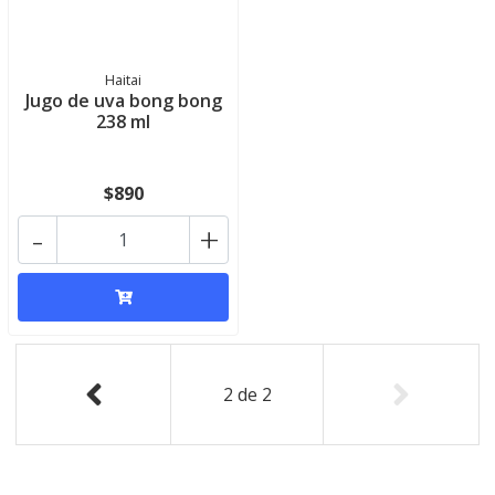
Haitai
Jugo de uva bong bong
238 ml
$890
-
+
2
de
2