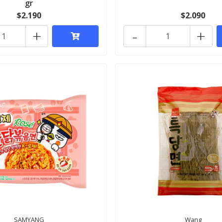
gr
$2.190
$2.090
+
-
+
SAMYANG
Wang