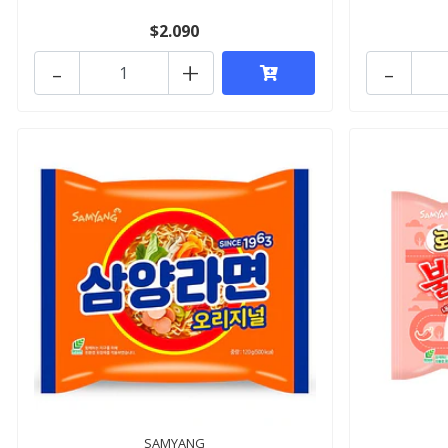
$2.090
-
+
-
SAMYANG