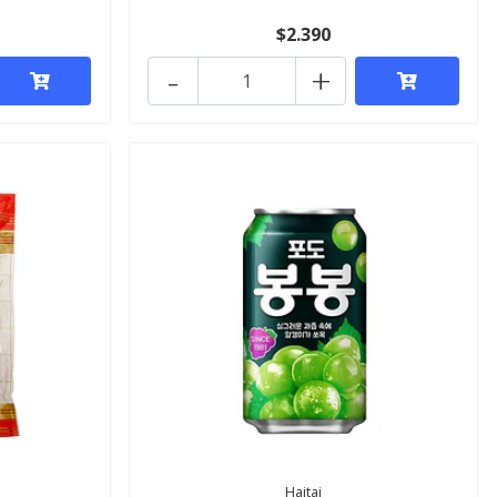
$2.390
-
+
Haitai