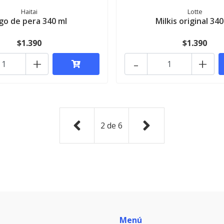
Haitai
Lotte
go de pera 340 ml
Milkis original 340
$1.390
$1.390
+
-
+
2
de
6
Menú