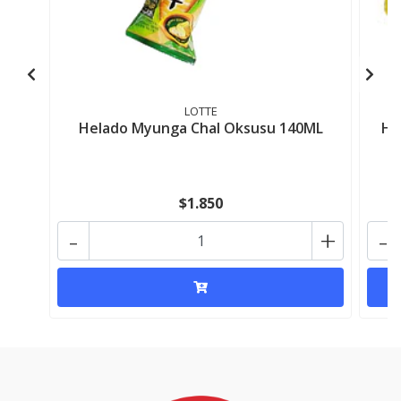
LOTTE
Helado Myunga Chal Oksusu 140ML
He
$1.850
-
+
-