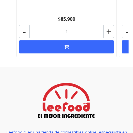
$85.900
-
+
-
Leefood.cl es una tienda de comestibles online, especialista en